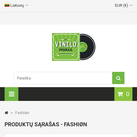
Lietuvių
EUR (€)
Vinilinių plokštelių pristatymas visoje Lietuvoje!
0
>
Fashiøn
PRODUKTŲ SĄRAŠAS - FASHIØN