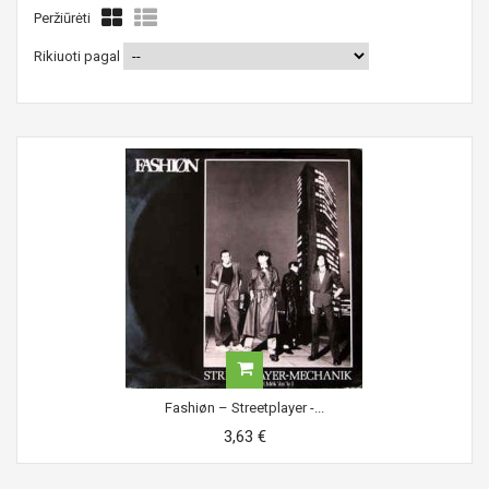
Peržiūrėti
Rikiuoti pagal
Fashiøn ‎– Streetplayer -...
3,63 €