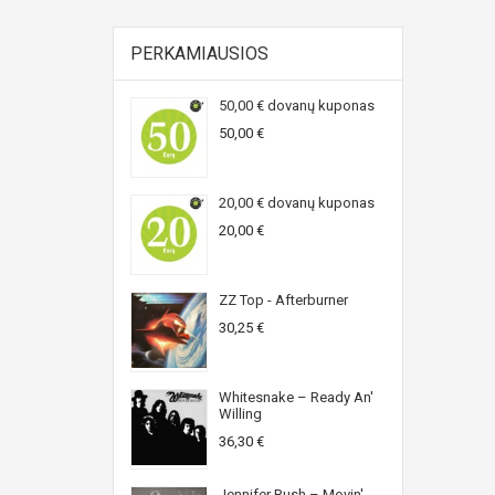
PERKAMIAUSIOS
50,00 € dovanų kuponas
50,00 €
20,00 € dovanų kuponas
20,00 €
ZZ Top - Afterburner
30,25 €
Whitesnake ‎– Ready An'
Willing
36,30 €
Jennifer Rush ‎– Movin'