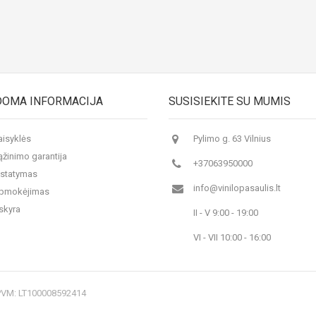
DOMA INFORMACIJA
SUSISIEKITE SU MUMIS
aisyklės
Pylimo g. 63 Vilnius
ąžinimo garantija
+37063950000
istatymas
info@vinilopasaulis.lt
 apmokėjimas
skyra
II - V 9:00 - 19:00
VI - VII 10:00 - 16:00
 PVM: LT100008592414