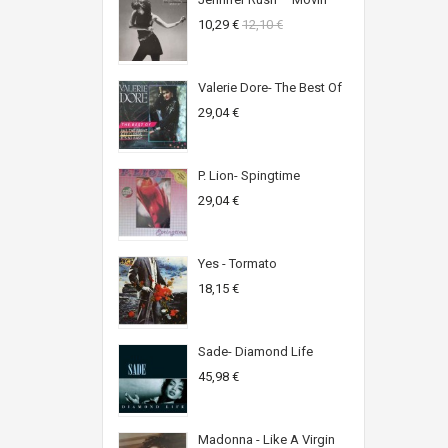
10,29 €
12,10 €
Valerie Dore- The Best Of
29,04 €
P. Lion- Spingtime
29,04 €
Yes - Tormato
18,15 €
Sade- Diamond Life
45,98 €
Madonna - Like A Virgin