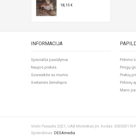
18,15 €
INFORMACIJA
PAPIL
Specialūs pasiūlymai
Pirkimo t
Naujos prekės
Pinigų gr
Susisiekite su mumis
Prekių pr
Svetainės žemėlapis
Pirkinių
Mano pa
Vinilo Pasaulis 2021, UAB Montekas Įm. kodas: 303303176
Sprendimas:
DESAmedia