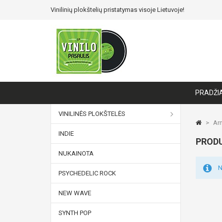
Vinilinių plokštelių pristatymas visoje Lietuvoje!
PRADŽI
VINILINĖS PLOKŠTELĖS
>
Arm
INDIE
PRODU
NUKAINOTA
N
PSYCHEDELIC ROCK
NEW WAVE
SYNTH POP