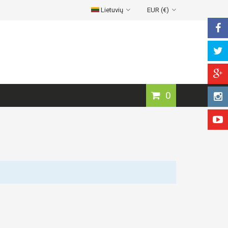
Lietuvių
EUR (€)
0