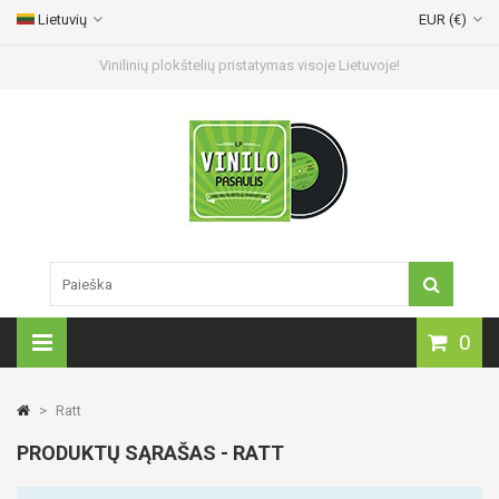
Lietuvių
EUR (€)
Vinilinių plokštelių pristatymas visoje Lietuvoje!
0
>
Ratt
PRODUKTŲ SĄRAŠAS - RATT