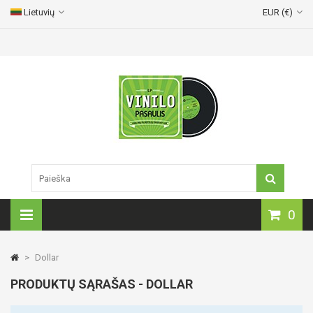
Lietuvių
EUR (€)
Vinilinių plokštelių pristatymas visoje Lietuvoje!
0
>
Dollar
PRODUKTŲ SĄRAŠAS - DOLLAR