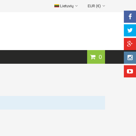
Lietuvių
EUR (€)
0