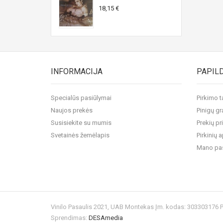
18,15 €
INFORMACIJA
PAPIL
Specialūs pasiūlymai
Pirkimo t
Naujos prekės
Pinigų gr
Susisiekite su mumis
Prekių pr
Svetainės žemėlapis
Pirkinių
Mano pa
Vinilo Pasaulis 2021, UAB Montekas Įm. kodas: 303303176
Sprendimas:
DESAmedia