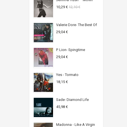
10,29 €
12,10 €
Valerie Dore- The Best Of
29,04 €
P. Lion- Spingtime
29,04 €
Yes - Tormato
18,15 €
Sade- Diamond Life
45,98 €
Madonna - Like A Virgin