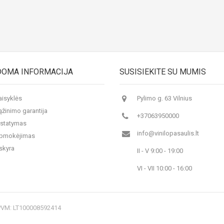
DOMA INFORMACIJA
SUSISIEKITE SU MUMIS
aisyklės
Pylimo g. 63 Vilnius
ąžinimo garantija
+37063950000
istatymas
info@vinilopasaulis.lt
 apmokėjimas
skyra
II - V 9:00 - 19:00
VI - VII 10:00 - 16:00
 PVM: LT100008592414