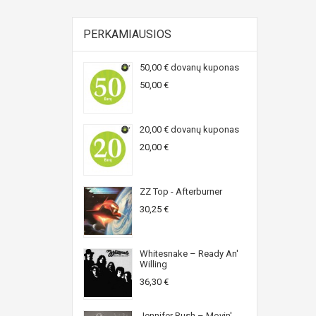
PERKAMIAUSIOS
50,00 € dovanų kuponas
50,00 €
20,00 € dovanų kuponas
20,00 €
ZZ Top - Afterburner
30,25 €
Whitesnake ‎– Ready An'
Willing
36,30 €
Jennifer Rush ‎– Movin'