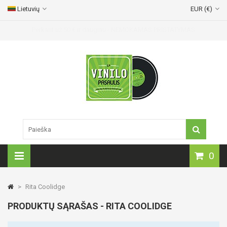
Lietuvių
EUR (€)
Perkant už 50
€
ir daugiau - NEMOKAMAS PRISTATYMAS
0
>
Rita Coolidge
PRODUKTŲ SĄRAŠAS - RITA COOLIDGE