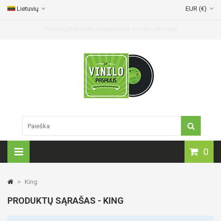
Lietuvių
EUR (€)
Vinilinių plokštelių pristatymas visoje Lietuvoje!
0
>
King
PRODUKTŲ SĄRAŠAS - KING