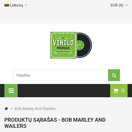
Lietuvių
EUR (€)
Vinilinių plokštelių pristatymas visoje Lietuvoje!
0
>
Bob Marley And Wailers
PRODUKTŲ SĄRAŠAS - BOB MARLEY AND
WAILERS