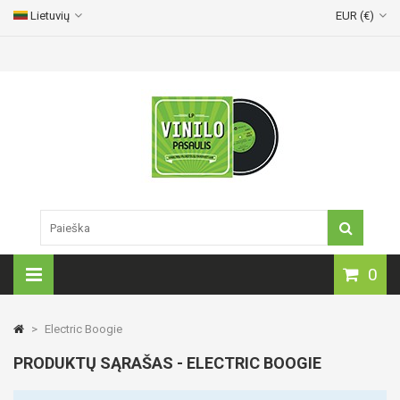
Lietuvių
EUR (€)
Vinilinių plokštelių pristatymas visoje Lietuvoje!
0
>
Electric Boogie
PRODUKTŲ SĄRAŠAS - ELECTRIC BOOGIE