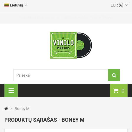
Lietuvių
EUR (€)
Vinilinių plokštelių pristatymas visoje Lietuvoje!
0
>
Boney M
PRODUKTŲ SĄRAŠAS - BONEY M