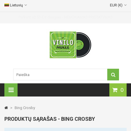
Lietuvių
EUR (€)
Vinilinių plokštelių pristatymas visoje Lietuvoje!
0
>
Bing Crosby
PRODUKTŲ SĄRAŠAS - BING CROSBY