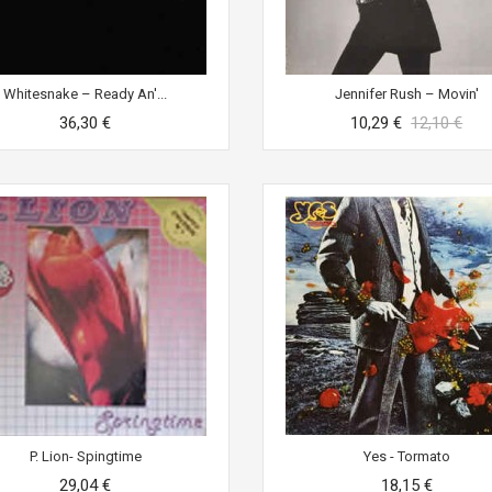
Whitesnake ‎– Ready An'...
Jennifer Rush ‎– Movin'
36,30 €
10,29 €
12,10 €
P. Lion- Spingtime
Yes - Tormato
29,04 €
18,15 €