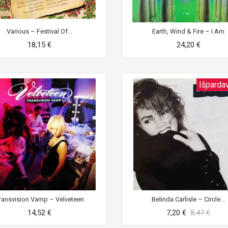
Various ‎– Festival Of...
Earth, Wind & Fire ‎– I Am
18,15 €
24,20 €
Išparda
ransvision Vamp ‎– Velveteen
Belinda Carlisle ‎– Circle...
14,52 €
7,20 €
8,47 €