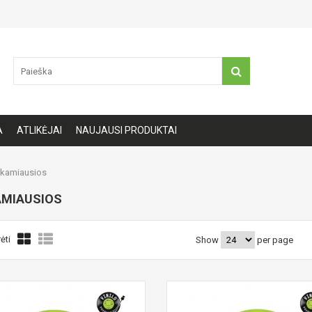
A
ATLIKĖJAI
NAUJAUSI PRODUKTAI
kamiausios
AMIAUSIOS
ėti
Show
per page