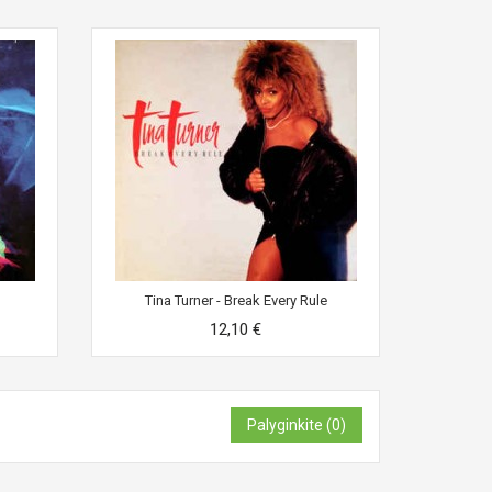
Tina Turner - Break Every Rule
12,10 €
Palyginkite (
0
)