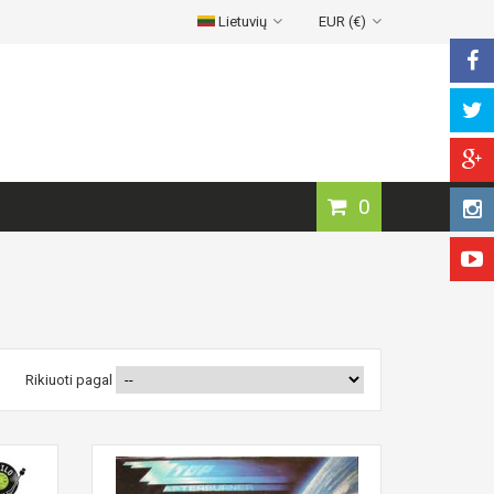
Lietuvių
EUR (€)
0
Rikiuoti pagal