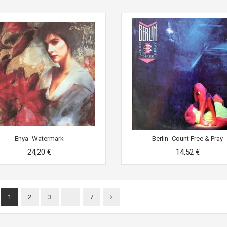
Enya- Watermark
Berlin- Count Free & Pray
24,20 €
14,52 €
1
2
3
...
7