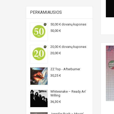
PERKAMIAUSIOS
50,00 € dovanų kuponas
50,00 €
20,00 € dovanų kuponas
20,00 €
ZZ Top - Afterburner
30,25 €
Whitesnake ‎– Ready An'
Willing
36,30 €
Jennifer Rush ‎– Movin'