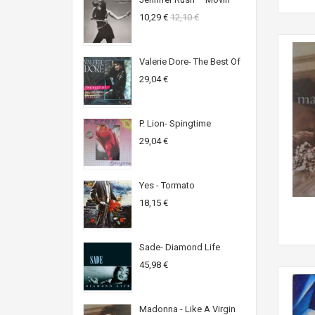
10,29 €
12,10 €
Valerie Dore- The Best Of
29,04 €
P. Lion- Spingtime
29,04 €
Yes - Tormato
18,15 €
Sade- Diamond Life
45,98 €
Madonna - Like A Virgin