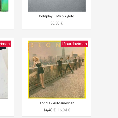
Coldplay ‎– Mylo Xyloto
36,30 €
vimas
Išpardavimas
Blondie - Autoamerican
14,40 €
16,94 €