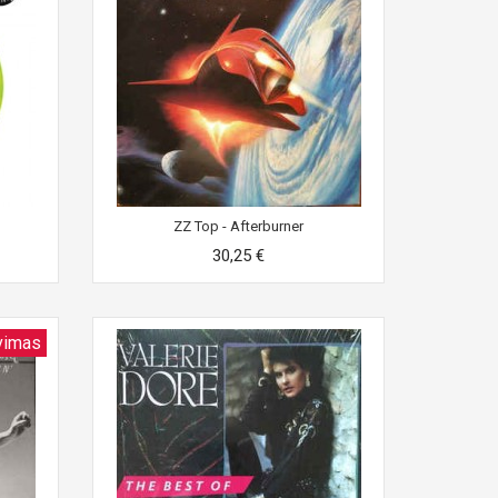
ZZ Top - Afterburner
30,25 €
vimas