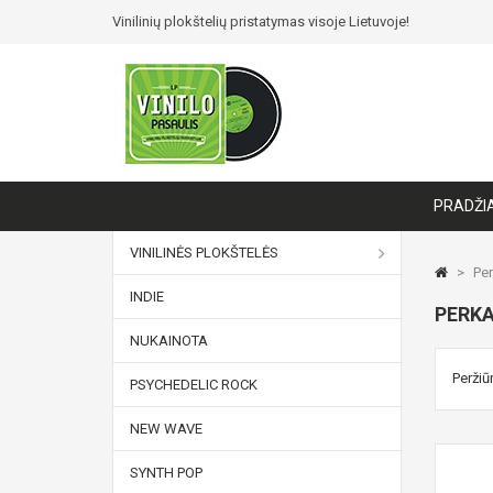
Vinilinių plokštelių pristatymas visoje Lietuvoje!
PRADŽI
VINILINĖS PLOKŠTELĖS
>
Per
INDIE
PERK
NUKAINOTA
Peržiūr
PSYCHEDELIC ROCK
NEW WAVE
SYNTH POP