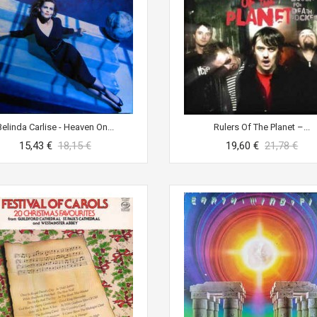
Belinda Carlise - Heaven On...
Rulers Of The Planet ‎–...
15,43 €
18,15 €
19,60 €
21,78 €