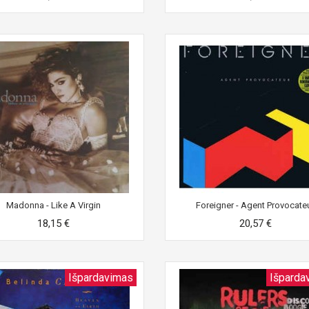
Madonna - Like A Virgin
Foreigner - Agent Provocate
18,15 €
20,57 €
Išpardavimas
Išparda