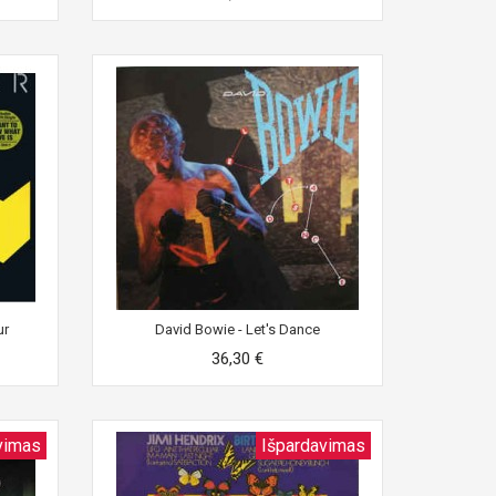
ur
David Bowie - Let's Dance
36,30 €
vimas
Išpardavimas