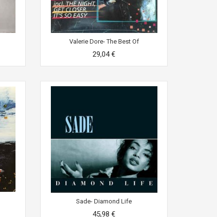
Valerie Dore- The Best Of
29,04 €
Sade- Diamond Life
45,98 €