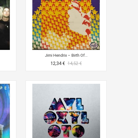
Jimi Hendrix ‎– Birth Of...
12,34 €
14,52 €