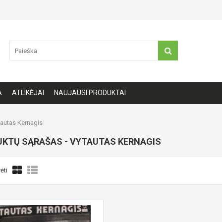
A
ATLIKĖJAI
NAUJAUSI PRODUKTAI
autas Kernagis
KTŲ SĄRAŠAS - VYTAUTAS KERNAGIS
ėti