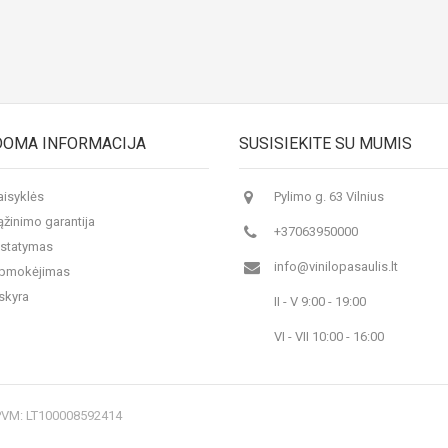
DOMA INFORMACIJA
SUSISIEKITE SU MUMIS
aisyklės
Pylimo g. 63 Vilnius
ąžinimo garantija
+37063950000
istatymas
info@vinilopasaulis.lt
 apmokėjimas
skyra
II - V 9:00 - 19:00
VI - VII 10:00 - 16:00
 PVM: LT100008592414