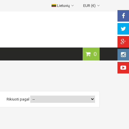
Lietuvių
EUR (€)
0
Rikiuoti pagal