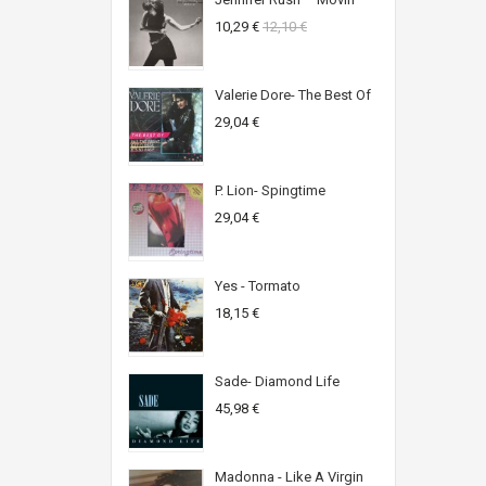
10,29 €
12,10 €
Valerie Dore- The Best Of
29,04 €
P. Lion- Spingtime
29,04 €
Yes - Tormato
18,15 €
Sade- Diamond Life
45,98 €
Madonna - Like A Virgin