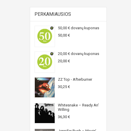
PERKAMIAUSIOS
50,00 € dovanų kuponas
50,00 €
20,00 € dovanų kuponas
20,00 €
ZZ Top - Afterburner
30,25 €
Whitesnake ‎– Ready An'
Willing
36,30 €
Jennifer Rush ‎– Movin'