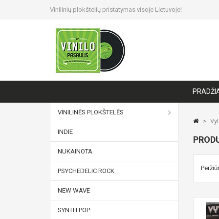
Vinilinių plokštelių pristatymas visoje Lietuvoje!
PRADŽI
VINILINĖS PLOKŠTELĖS
>
Vyt
INDIE
PRODU
NUKAINOTA
Peržiūr
PSYCHEDELIC ROCK
NEW WAVE
SYNTH POP