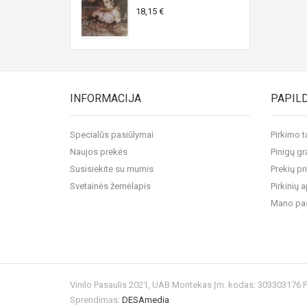
18,15 €
INFORMACIJA
PAPIL
Specialūs pasiūlymai
Pirkimo t
Naujos prekės
Pinigų gr
Susisiekite su mumis
Prekių pr
Svetainės žemėlapis
Pirkinių
Mano pa
Vinilo Pasaulis 2021, UAB Montekas Įm. kodas: 303303176
Sprendimas:
DESAmedia