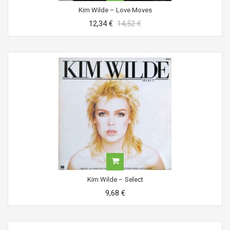
Kim Wilde ‎– Love Moves
12,34 €
14,52 €
Kim Wilde ‎– Select
9,68 €