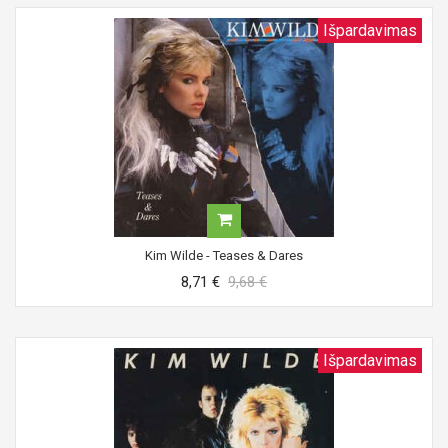
Išpardavimas
Kim Wilde - Teases & Dares
8,71 €
9,68 €
Išpardavimas