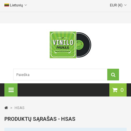
Lietuvių
EUR (€)
Vinilinių plokštelių pristatymas visoje Lietuvoje!
0
>
HSAS
PRODUKTŲ SĄRAŠAS - HSAS