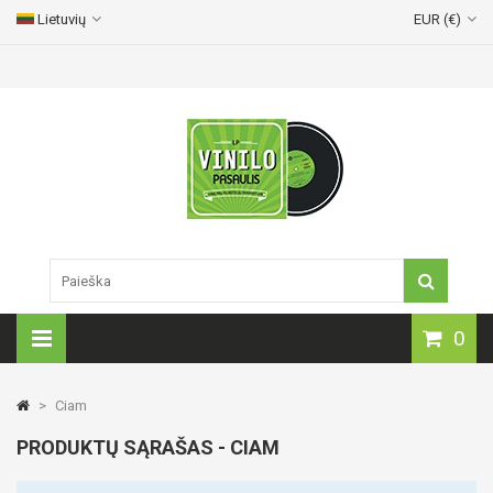
Lietuvių
EUR (€)
Vinilinių plokštelių pristatymas visoje Lietuvoje!
0
>
Ciam
PRODUKTŲ SĄRAŠAS - CIAM