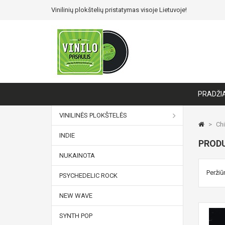
Vinilinių plokštelių pristatymas visoje Lietuvoje!
PRADŽI
VINILINĖS PLOKŠTELĖS
>
Chi
INDIE
PRODU
NUKAINOTA
Peržiūr
PSYCHEDELIC ROCK
NEW WAVE
SYNTH POP