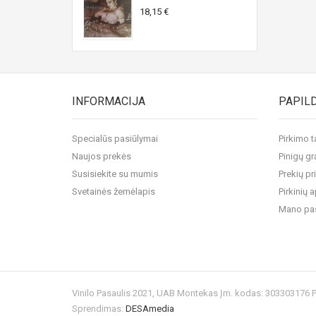
18,15 €
INFORMACIJA
PAPIL
Specialūs pasiūlymai
Pirkimo t
Naujos prekės
Pinigų gr
Susisiekite su mumis
Prekių pr
Svetainės žemėlapis
Pirkinių
Mano pa
Vinilo Pasaulis 2021, UAB Montekas Įm. kodas: 303303176
Sprendimas:
DESAmedia