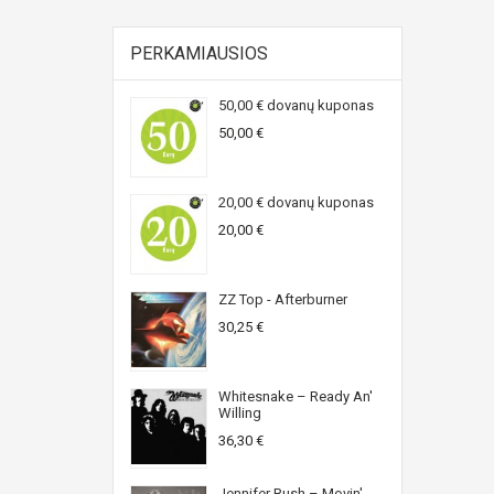
PERKAMIAUSIOS
50,00 € dovanų kuponas
50,00 €
20,00 € dovanų kuponas
20,00 €
ZZ Top - Afterburner
30,25 €
Whitesnake ‎– Ready An'
Willing
36,30 €
Jennifer Rush ‎– Movin'