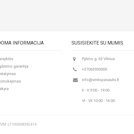
DOMA INFORMACIJA
SUSISIEKITE SU MUMIS
aisyklės
Pylimo g. 63 Vilnius
ąžinimo garantija
+37063950000
istatymas
info@vinilopasaulis.lt
 apmokėjimas
skyra
II - V 9:00 - 19:00
VI - VII 10:00 - 16:00
 PVM: LT100008592414