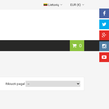
Lietuvių
EUR (€)
0
Rikiuoti pagal