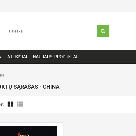
A
ATLIKĖJAI
NAUJAUSI PRODUKTAI
na
KTŲ SĄRAŠAS - CHINA
ėti