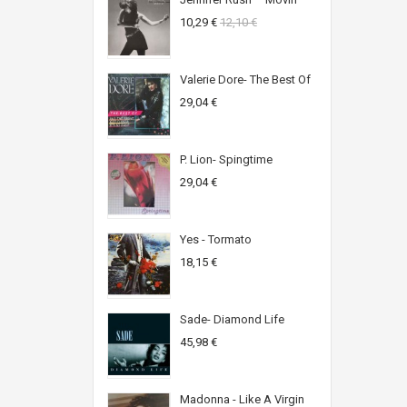
10,29 €
12,10 €
Valerie Dore- The Best Of
29,04 €
P. Lion- Spingtime
29,04 €
Yes - Tormato
18,15 €
Sade- Diamond Life
45,98 €
Madonna - Like A Virgin