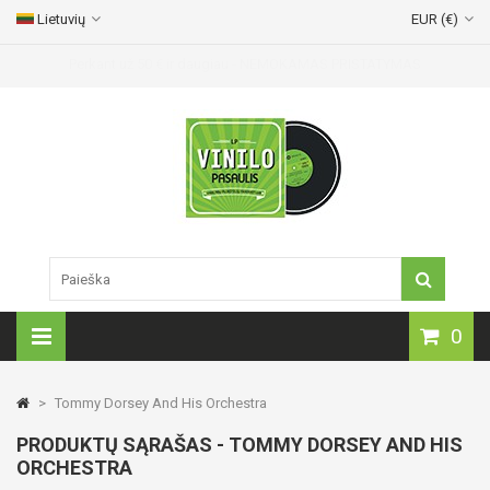
Lietuvių
EUR (€)
Vinilinių plokštelių pristatymas visoje Lietuvoje!
0
>
Tommy Dorsey And His Orchestra
PRODUKTŲ SĄRAŠAS - TOMMY DORSEY AND HIS
ORCHESTRA