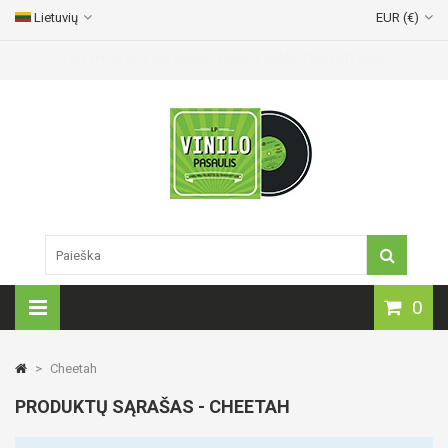
Lietuvių
EUR (€)
Vinilinių plokštelių pristatymas visoje Lietuvoje!
0
>
Cheetah
PRODUKTŲ SĄRAŠAS - CHEETAH