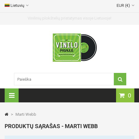
Lietuvių
EUR (€)
Vinilinių plokštelių pristatymas visoje Lietuvoje!
0
>
Marti Webb
PRODUKTŲ SĄRAŠAS - MARTI WEBB