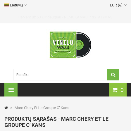
Lietuvių
EUR (€)
Perkant už 50
€
ir daugiau - NEMOKAMAS PRISTATYMAS
0
>
Marc Chery Et Le Groupe C' Kans
PRODUKTŲ SĄRAŠAS - MARC CHERY ET LE
GROUPE C' KANS