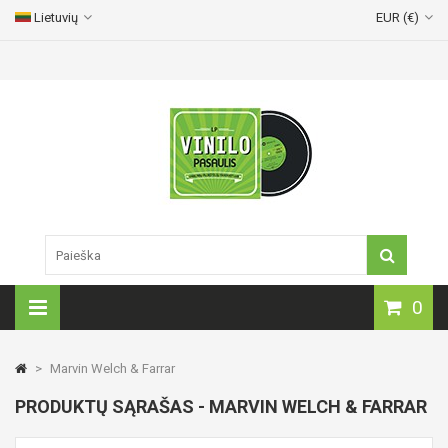
Lietuvių
EUR (€)
Vinilinių plokštelių pristatymas visoje Lietuvoje!
0
>
Marvin Welch & Farrar
PRODUKTŲ SĄRAŠAS - MARVIN WELCH & FARRAR