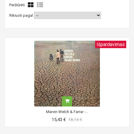
Peržiūrėti
Rikiuoti pagal
Išpardavimas
Marvin Welch & Farrar -...
15,43 €
18,15 €