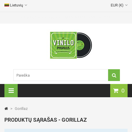
Lietuvių
EUR (€)
Vinilinių plokštelių pristatymas visoje Lietuvoje!
0
>
Gorillaz
PRODUKTŲ SĄRAŠAS - GORILLAZ