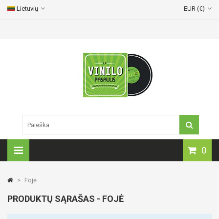
Lietuvių
EUR (€)
Vinilinių plokštelių pristatymas visoje Lietuvoje!
0
>
Fojė
PRODUKTŲ SĄRAŠAS - FOJĖ