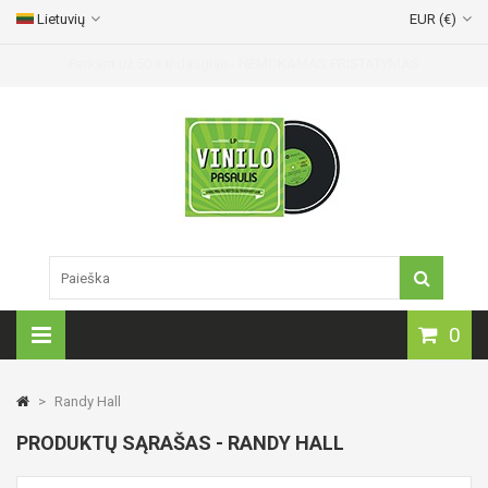
Lietuvių
EUR (€)
Vinilinių plokštelių pristatymas visoje Lietuvoje!
0
>
Randy Hall
PRODUKTŲ SĄRAŠAS - RANDY HALL