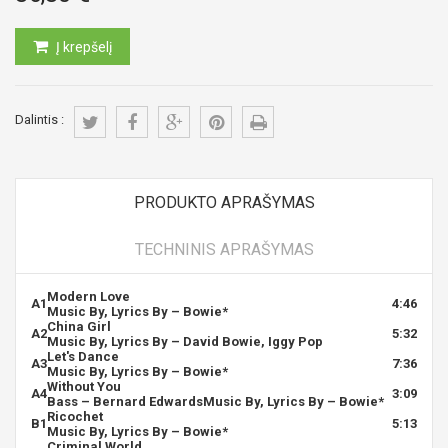
Į krepšelį
Dalintis :
PRODUKTO APRAŠYMAS
TECHNINIS APRAŠYMAS
Modern Love
A1
4:46
Music By, Lyrics By –
Bowie
*
China Girl
A2
5:32
Music By, Lyrics By –
David Bowie
,
Iggy Pop
Let's Dance
A3
7:36
Music By, Lyrics By –
Bowie
*
Without You
A4
3:09
Bass –
Bernard Edwards
Music By, Lyrics By –
Bowie
*
Ricochet
B1
5:13
Music By, Lyrics By –
Bowie
*
Criminal World