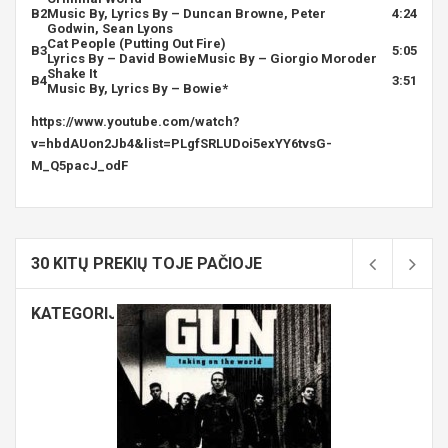
B2
Music By, Lyrics By –
Duncan Browne
,
Peter
4:24
Godwin
,
Sean Lyons
Cat People (Putting Out Fire)
B3
5:05
Lyrics By –
David Bowie
Music By –
Giorgio Moroder
Shake It
B4
3:51
Music By, Lyrics By –
Bowie
*
https://www.youtube.com/watch?
v=hbdAUon2Jb4&list=PLgfSRLUDoi5exYY6tvsG-
M_Q5pacJ_odF
30 KITŲ PREKIŲ TOJE PAČIOJE
KATEGORIJOJE: