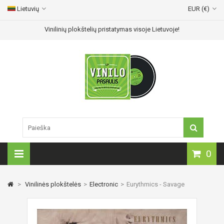
Lietuvių
EUR (€)
Vinilinių plokštelių pristatymas visoje Lietuvoje!
0
>
Vinilinės plokštelės
>
Electronic
>
Eurythmics - Savage