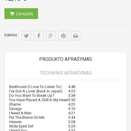
Į krepšelį
Dalintis :
PRODUKTO APRAŠYMAS
TECHNINIS APRAŠYMAS
Beethoven (I Love To Listen To)
4:48
I've Got A Lover (Back In Japan)
4:25
Do You Want To Break Up?
3:38
You Have Placed A Chill In My Heart
3:50
Shame
4:23
Savage
4:10
I Need A Man
4:21
Put The Blame On Me
3:44
Heaven
3:28
Wide Eyed Girl
3:29
I Need You
3:22