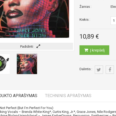
Žanras :
Ele
Kiekis :
10,89 €
Padidinti
Į krepšelį
Dalintis :
DUKTO APRAŠYMAS
TECHNINIS APRAŠYMAS
 Not Perfect (But I'm Perfect For You)
king Vocals –
Brenda White-King
*,
Curtis King, Jr.
*,
Grace Jones
,
Nile Rodger
hine [Roland Handclaps] –
James Farber
Drums, Percussion, Synthesizer –
Br