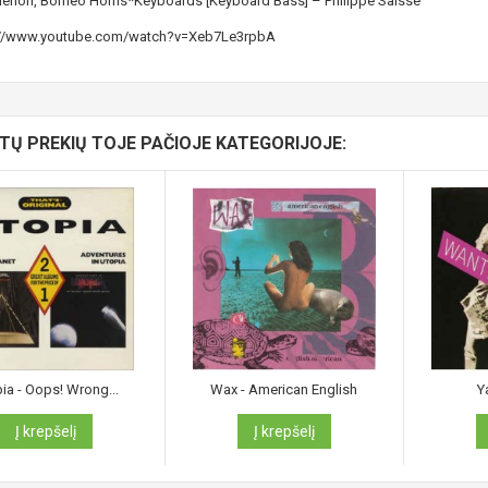
lehon
,
Borneo Horns
*
Keyboards [Keyboard Bass] –
Philippe Saisse
://www.youtube.com/watch?v=Xeb7Le3rpbA
ITŲ PREKIŲ TOJE PAČIOJE KATEGORIJOJE:
ia - Oops! Wrong...
Wax - American English
Y
Į krepšelį
Į krepšelį