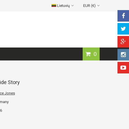
Lietuvių
EUR (€)
0
ide Story
ce Jones
rmany
6