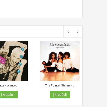
azz - Wanted
The Pointer Sisters -...
Princ
Į krepšelį
Į krepšelį
Į