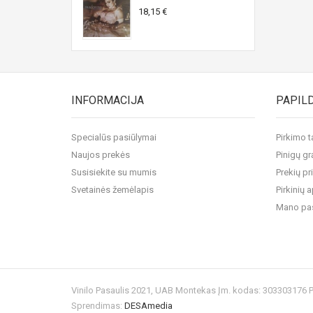
18,15 €
INFORMACIJA
PAPIL
Specialūs pasiūlymai
Pirkimo t
Naujos prekės
Pinigų gr
Susisiekite su mumis
Prekių pr
Svetainės žemėlapis
Pirkinių
Mano pa
Vinilo Pasaulis 2021, UAB Montekas Įm. kodas: 303303176
Sprendimas:
DESAmedia