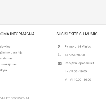
DOMA INFORMACIJA
SUSISIEKITE SU MUMIS
aisyklės
Pylimo g. 63 Vilnius
ąžinimo garantija
+37063950000
istatymas
info@vinilopasaulis.lt
 apmokėjimas
skyra
II - V 9:00 - 19:00
VI - VII 10:00 - 16:00
 PVM: LT100008592414