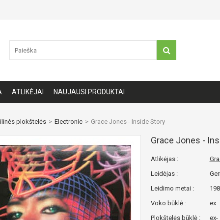
A
ATLIKĖJAI
NAUJAUSI PRODUKTAI
ilinės plokštelės
>
Electronic
>
Grace Jones - Inside Story
Grace Jones - Ins
Atlikėjas :
Gra
Leidėjas :
Ge
Leidimo metai :
198
Voko būklė :
ex
Plokštelės būklė :
ex-