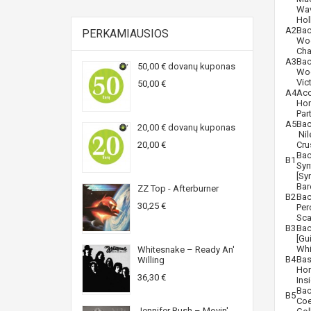
Wav
Hol
A2
Bac
PERKAMIAUSIOS
Woo
Cha
A3
Bac
50,00 € dovanų kuponas
Woo
Vic
50,00 €
A4
Aco
Hor
Part
A5
Bac
20,00 € dovanų kuponas
Ni
20,00 €
Cru
Bac
B1
Syn
[Sy
Bar
ZZ Top - Afterburner
B2
Bac
30,25 €
Per
Sca
B3
Bac
[Gu
Whi
Whitesnake ‎– Ready An'
B4
Bas
Willing
Hor
36,30 €
Ins
Bac
B5
Co
Jennifer Rush ‎– Movin'