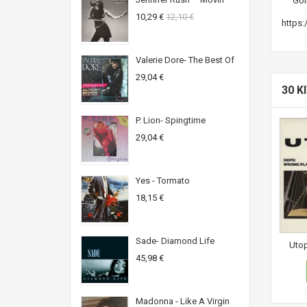
Gol
10,29 €
12,10 €
https
Valerie Dore- The Best Of
29,04 €
30 K
P. Lion- Spingtime
29,04 €
Yes - Tormato
18,15 €
Sade- Diamond Life
Utop
45,98 €
Madonna - Like A Virgin