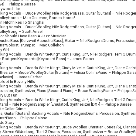
e] –
Philippe Saisse
lywood Liar
king Vocals –
Bruce Woolley
,
Nile Rodgers
Bass, Guitar [Guitars] –
Nile Rodge
lley
Horns –
Mac Gollehon
,
Borneo Horns
*
n Hitchhikes To Shanghai
king Vocals –
Bruce Woolley
,
Nile Rodgers
Bass, Guitar [Guitars] –
Nile Rodge
lley
Gong –
Scott Ansell
tor Should Have Been A Jazz Musician
ustic Bass [Kurzweil Acoustic Bass], Guitar –
Nile Rodgers
Drums, Percussion,
ns
*
Soloist, Trumpet –
Mac Gollehon
y Girl
king Vocals –
Brenda White-King
*,
Curtis King, Jr.
*,
Nile Rodgers
,
Terri G.
Drums
le Rodgers
Keyboards [Keyboard Bass] –
James Farber
sh
king Vocals –
Brenda White-King
*,
Cindy Mizelle
,
Curtis King, Jr.
*,
Diane Garis
thesizer –
Bruce Woolley
Guitar [Guitars] –
Felicia Collins
Piano –
Philippe Sais
nclavier] –
James Farber
efoot In Beverly Hills
king Vocals –
Brenda White-King
*,
Cindy Mizelle
,
Curtis King, Jr.
*,
Diane Garis
cussion, Synthesizer, Piano [Second Piano] –
Bruce Woolley
Piano –
Philippe S
ry But Fun
king Vocals –
Brenda White-King
*,
Curtis King, Jr.
*,
Nile Rodgers
,
Terri G.
Drums
itars] –
Nile Rodgers
Sampler [Emulator], Synthesizer [DX7] –
Philippe Saisse
te Collar Crime
s, Guitar [Guitars], Backing Vocals –
Nile Rodgers
Drums, Percussion, Synthes
ns
*
Piano –
Philippe Saisse
ide Story
king Vocals –
Brenda White-King
*,
Bruce Woolley
,
Christian Jones (6)
,
Clariss
e
,
Steven Gildenberg
,
Terri G.
Drums, Percussion, Synthesizer –
Bruce Woolley
G