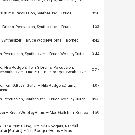
rs
Drums, Percussion, Synthesizer –
Bruce
3:50
rs
Drums, Percussion, Synthesizer –
Bruce
4:33
 Synthesizer –
Bruce Woolley
Horns –
Borneo
4:42
, Percussion, Synthesizer –
Bruce Woolley
Guitar –
3:44
to
,
Nile Rodgers
,
Terri G.
Drums, Percussion,
3:27
se
Synthesizer [Juno 60] –
Nile Rodgers
Synthesizer
to
,
Terri G.
Bass, Guitar –
Nile Rodgers
Drums,
4:07
aisse
, Percussion, Synthesizer –
Bruce Woolley
Guitar
3:55
izer –
Bruce Woolley
Horns –
Mac Gollehon
,
Borneo
4:59
a Dane
,
Curtis King, Jr.
*,
Nile Rodgers
,
Randall
uitar [Guitars] –
Nile Rodgers
Horns –
Mac