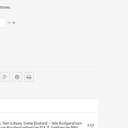
ctronic
s
,
Terri G.
Bass, Guitar [Guitars] –
Nile Rodgers
Drum
3:57
uce Woolley
Synthesizer [DX 7], Synthesizer [PPG