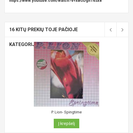
https://www.youtube.com/watch?v=xBUDgnT4Sx8
16 KITŲ PREKIŲ TOJE PAČIOJE
KATEGORIJOJE:
P. Lion- Spingtime
Į krepšelį