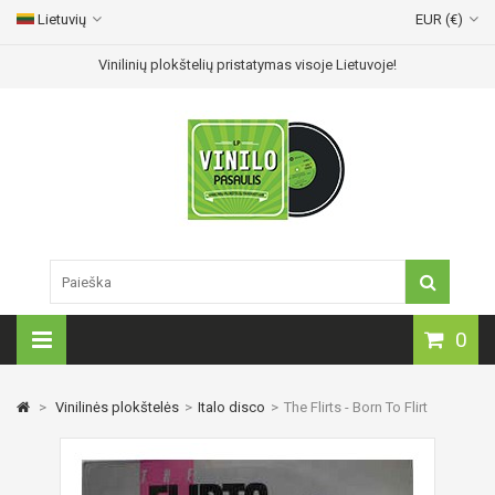
Lietuvių
EUR (€)
Vinilinių plokštelių pristatymas visoje Lietuvoje!
0
>
Vinilinės plokštelės
>
Italo disco
>
The Flirts - Born To Flirt