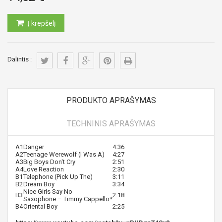
Į krepšelį
Dalintis :
PRODUKTO APRAŠYMAS
TECHNINIS APRAŠYMAS
A1
Danger
4:36
A2
Teenage Werewolf (I Was A)
4:27
A3
Big Boys Don't Cry
2:51
A4
Love Reaction
2:30
B1
Telephone (Pick Up The)
3:11
B2
Dream Boy
3:34
Nice Girls Say No
B3
2:18
Saxophone –
Timmy Cappello
*
B4
Oriental Boy
2:25