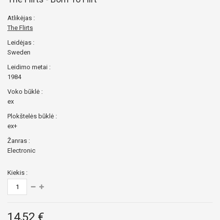
Atlikėjas :
The Flirts
Leidėjas :
Sweden
Leidimo metai :
1984
Voko būklė :
ex
Plokštelės būklė :
ex+
Žanras :
Electronic
Kiekis :
14,52 €