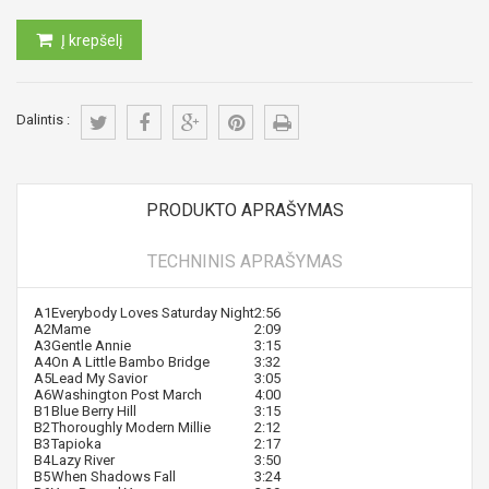
Į krepšelį
Dalintis :
PRODUKTO APRAŠYMAS
TECHNINIS APRAŠYMAS
A1
Everybody Loves Saturday Night
2:56
A2
Mame
2:09
A3
Gentle Annie
3:15
A4
On A Little Bambo Bridge
3:32
A5
Lead My Savior
3:05
A6
Washington Post March
4:00
B1
Blue Berry Hill
3:15
B2
Thoroughly Modern Millie
2:12
B3
Tapioka
2:17
B4
Lazy River
3:50
B5
When Shadows Fall
3:24