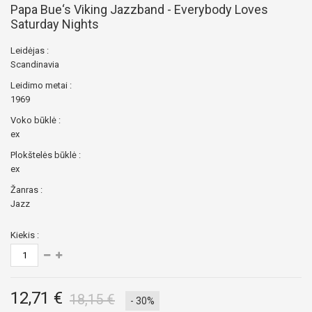
Papa Bue‘s Viking Jazzband - Everybody Loves
Saturday Nights
Leidėjas :
Scandinavia
Leidimo metai :
1969
Voko būklė :
ex
Plokštelės būklė :
ex
Žanras :
Jazz
Kiekis :
12,71 €
18,15 €
- 30%