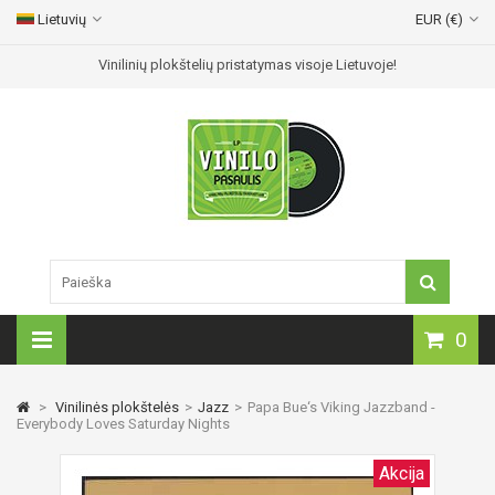
Lietuvių
EUR (€)
Vinilinių plokštelių pristatymas visoje Lietuvoje!
0
>
Vinilinės plokštelės
>
Jazz
>
Papa Bue‘s Viking Jazzband -
Everybody Loves Saturday Nights
Akcija