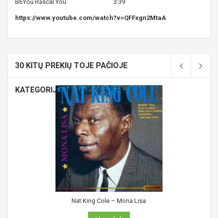
B6
You Rascal You
3:39
https://www.youtube.com/watch?v=QFFxgn2MtaA
30 KITŲ PREKIŲ TOJE PAČIOJE
KATEGORIJOJE:
Nat King Cole ‎– Mona Lisa