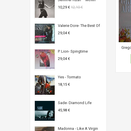
10,29 €
12,10 €
Valerie Dore- The Best Of
29,04 €
Grego
P. Lion- Spingtime
29,04 €
Yes - Tormato
18,15 €
Sade- Diamond Life
45,98 €
Madonna - Like A Virgin