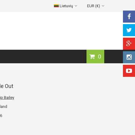
Lietuvių
EUR (€)
0
de Out
ip Bailey
land
6