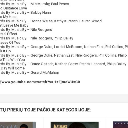
ds By, Music By –
Mic Murphy
,
Paul Pesco
g Distance Love
ds By, Music By –
Bobby Nunn
o My Heart
ds By, Music By –
Donna Weiss
,
Kathy Kurasch
,
Lauren Wood
't Leave Me Baby
ds By, Music By –
Nile Rodgers
cial Effect
ds By, Music By –
Nile Rodgers
,
Philip Bailey
ause Of You
ds By, Music By –
George Duke
,
Lorelei McBroom
,
Nathan East
,
Phil Collins
,
Ph
k It Up
ds By, Music By –
George Duke
,
Nathan East
,
Nile Rodgers
,
Phil Collins
,
Philip
e This With You
ds By, Music By –
Bruce Gaitsch
,
Keithen Carter
,
Patrick Leonard
,
Philip Bailey
 Day Will Come
ds By, Music By –
Gerard McMahon
://www.youtube.com/watch?v=HzFjmeWUsC0
ITŲ PREKIŲ TOJE PAČIOJE KATEGORIJOJE: