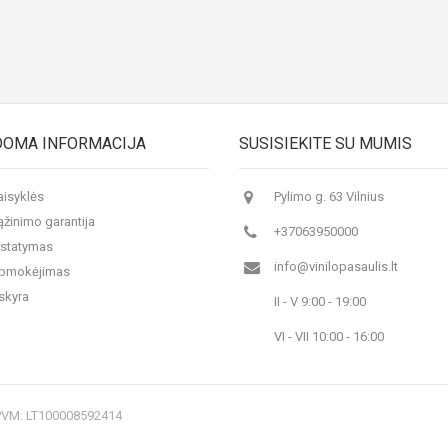
DOMA INFORMACIJA
SUSISIEKITE SU MUMIS
aisyklės
Pylimo g. 63 Vilnius
ąžinimo garantija
+37063950000
istatymas
info@vinilopasaulis.lt
 apmokėjimas
skyra
II - V 9:00 - 19:00
VI - VII 10:00 - 16:00
 PVM: LT100008592414