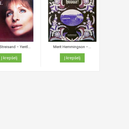
treisand ‎– Yentl...
Merit Hemmingson ‎–...
The Sup
Į krepšelį
Į krepšelį
Į