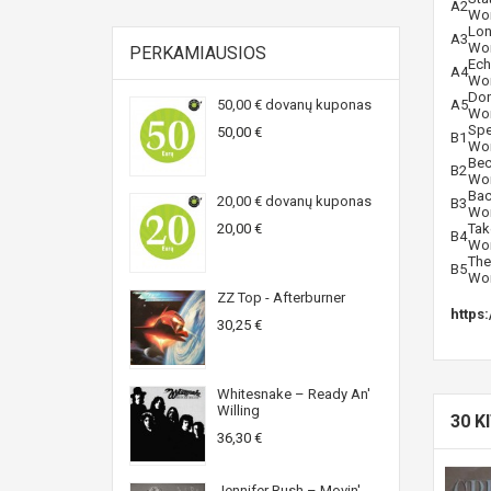
A2
Wor
Lon
A3
Wor
PERKAMIAUSIOS
Ech
A4
Wor
Don
50,00 € dovanų kuponas
A5
Wor
Spe
50,00 €
B1
Wor
Bec
B2
Wor
Bac
20,00 € dovanų kuponas
B3
Wor
20,00 €
Tak
B4
Wor
The
B5
Wor
ZZ Top - Afterburner
https
30,25 €
Whitesnake ‎– Ready An'
Willing
30 K
36,30 €
Jennifer Rush ‎– Movin'