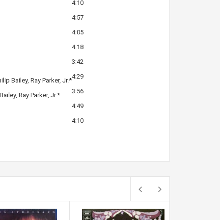
4:10
4:57
4:05
4:18
3:42
4:29
ilip Bailey
,
Ray Parker, Jr.
*
3:56
 Bailey
,
Ray Parker, Jr.
*
4:49
4:10