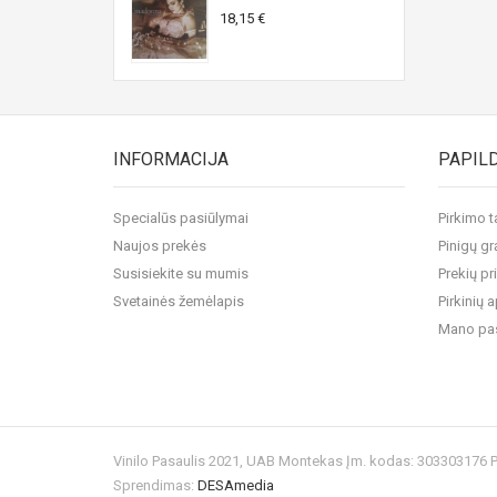
18,15 €
INFORMACIJA
PAPIL
Specialūs pasiūlymai
Pirkimo t
Naujos prekės
Pinigų gr
Susisiekite su mumis
Prekių pr
Svetainės žemėlapis
Pirkinių
Mano pa
Vinilo Pasaulis 2021, UAB Montekas Įm. kodas: 303303176
Sprendimas:
DESAmedia