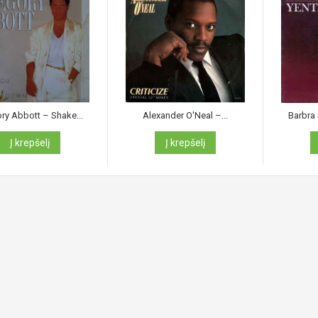
ry Abbott ‎– Shake...
Alexander O'Neal ‎–...
Barbra S
Į krepšelį
Į krepšelį