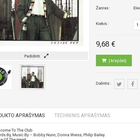
Žanras :
Ele
Kiekis :
9,68 €
Padidinti
Į krepšelį
Dalintis :
DUKTO APRAŠYMAS
TECHNINIS APRAŠYMAS
come To The Club
ds By, Music By –
Bobby Nunn
,
Donna Weiss
,
Philip Bailey
te Of The Heart