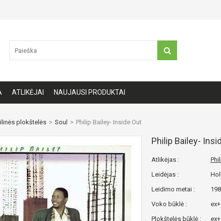
A
ATLIKĖJAI
NAUJAUSI PRODUKTAI
ilinės plokštelės
>
Soul
>
Philip Bailey- Inside Out
Philip Bailey- Insi
Atlikėjas :
Phil
Leidėjas :
Hol
Leidimo metai :
198
Voko būklė :
ex+
Plokštelės būklė :
ex+