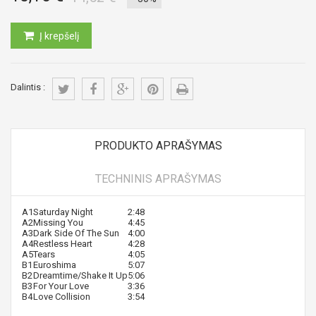
Į krepšelį
Dalintis :
PRODUKTO APRAŠYMAS
TECHNINIS APRAŠYMAS
A1
Saturday Night
2:48
A2
Missing You
4:45
A3
Dark Side Of The Sun
4:00
A4
Restless Heart
4:28
A5
Tears
4:05
B1
Euroshima
5:07
B2
Dreamtime/Shake It Up
5:06
B3
For Your Love
3:36
B4
Love Collision
3:54