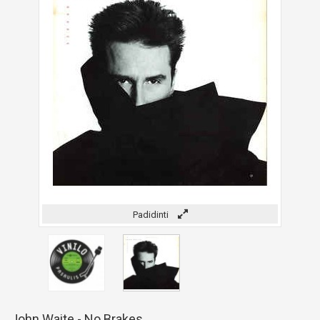
Padidinti
John Waite - No Brakes