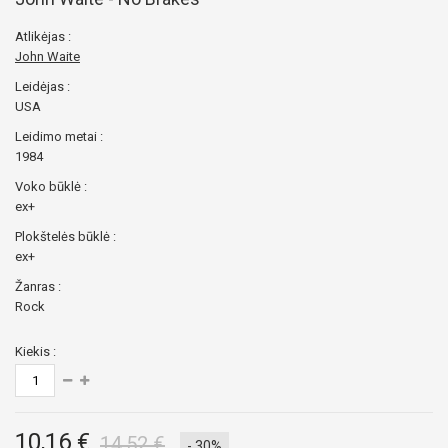
Atlikėjas :
John Waite
Leidėjas :
USA
Leidimo metai :
1984
Voko būklė :
ex+
Plokštelės būklė :
ex+
Žanras :
Rock
Kiekis :
10,16 €
14,52 €
- 30%