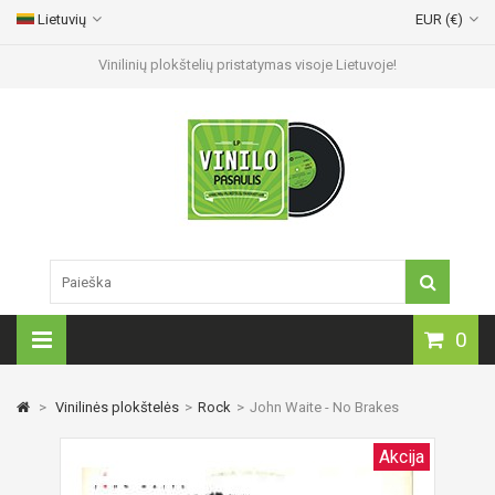
Lietuvių
EUR (€)
Vinilinių plokštelių pristatymas visoje Lietuvoje!
0
>
Vinilinės plokštelės
>
Rock
>
John Waite - No Brakes
Akcija